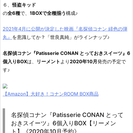
６、
怪盗キッド
の
全6種
で、
1BOXで全種揃う
構成♪
2021年4月に公開が決定した映画『名探偵コナン 緋色の弾
丸』
を意識してか？「世良真純」がラインナップ♪
名探偵コナン『Patisserie CONAN とっておきスイーツ』6
個入りBOX
は、
リーメント
より
2020年10月
発売の予定で
す♪
【Amazon】大好き！コナンROOM BOX商品
名探偵コナン『Patisserie CONAN とって
おきスイーツ』6個入りBOX【リーメン
ト】《2020年10月予約》