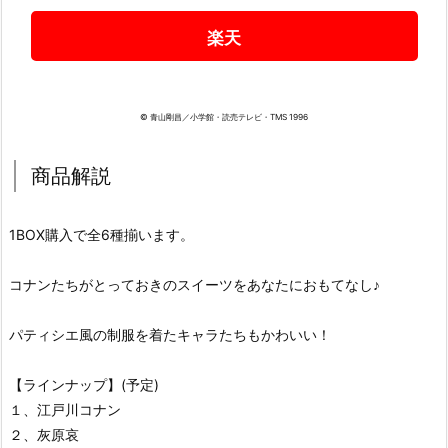
楽天
© 青山剛昌／小学館・読売テレビ・TMS 1996
商品解説
1BOX購入で全6種揃います。
コナンたちがとっておきのスイーツをあなたにおもてなし♪
パティシエ風の制服を着たキャラたちもかわいい！
【ラインナップ】(予定)
１、江戸川コナン
２、灰原哀