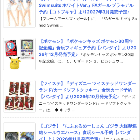
Swimsuits ホワイトVer.』FAガール プラモデル
予約【コトブキヤ】より2027年3月発売予定♪
【フレームアームズ・ガール】に、 『FAガール ミヅキ Sc
hool Swims ...
【ポケモン】『ポケモンキッズ ポケモン30周年
記念編』食玩フィギュア予約【バンダイ】より20
26年12月発売予定♪
『ポケモンキッズ ポケモン30周
年記念編』は、 １、リザードン ２、ピカチュウ ...
【ツイステ】『ディズニー ツイステッドワンダー
ランド/カードソフトクッキー』食玩カード予約
【バンダイ】より2026年10月発売予定♪
『ディズ
ニー ツイステッドワンダーランド/カードソフトクッキ
ー』は、 ◆ キャラ ...
【ゴジラ】『にふぉるめーしょん ゴジラ 大怪獣集
結シールウエハース』食玩シール予約【バンダ
イ】より2026年11月発売予定♪
『にふぉるめーしょ