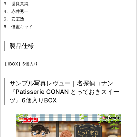
３、世良真純
４、赤井秀一
５、安室透
６、怪盗キッド
製品仕様
【1BOX】6個入り
サンプル写真レヴュー｜名探偵コナン
『Patisserie CONAN とっておきスイー
ツ』6個入りBOX