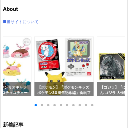
イ
About
ブ
■当サイトについて
『サンリオキャラ
【ポケモン】『ポケモンキッズ
【ゴジラ】『に
マロチョコチャー
ポケモン30周年記念編』食玩フ
ん ゴジラ 大怪
シュマロ』食玩グ
ィギュア予約【バンダイ】より
エハース』食玩
ダイ】より202
2026年12月発売予定♪
ンダイ】より20
定♪
予定♪
新着記事