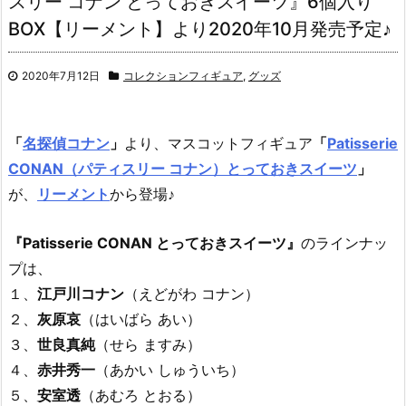
スリー コナン とっておきスイーツ』6個入り
BOX【リーメント】より2020年10月発売予定♪
2020年7月12日
コレクションフィギュア
,
グッズ
「
名探偵コナン
」
より、
マスコットフィギュア
「
Patisserie
CONAN（パティスリー コナン）とっておきスイーツ
」
が、
リーメント
から登場♪
『Patisserie CONAN とっておきスイーツ』
のラインナッ
プは、
１、
江戸川コナン
（えどがわ コナン）
２、
灰原哀
（はいばら あい）
３、
世良真純
（せら ますみ）
４、
赤井秀一
（あかい しゅういち）
５、
安室透
（あむろ とおる）