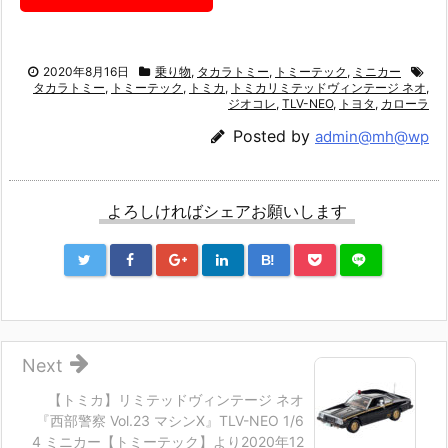
2020年8月16日
乗り物
,
タカラトミー
,
トミーテック
,
ミニカー
タカラトミー
,
トミーテック
,
トミカ
,
トミカリミテッドヴィンテージ ネオ
,
ジオコレ
,
TLV-NEO
,
トヨタ
,
カローラ
Posted by
admin@mh@wp
よろしければシェアお願いします
B!
Next
【トミカ】リミテッドヴィンテージ ネオ
『西部警察 Vol.23 マシンX』TLV-NEO 1/6
4 ミニカー【トミーテック】より2020年12