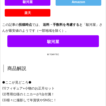
駿河屋
Amazon
楽天
この記事の
投稿時点
では、
送料・手数料を考慮すると
「駿河屋」さ
んが最安値のようです（一部地域を除く）。
駿河屋
© TOMYTEC
商品解説
●ここが見どころ●
(1)フィギュア+小物のお正月セット
(2)専用仕様のミニカーが1台付属！
(3)様々に撮影して年賀状やSNSに！