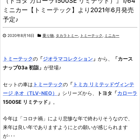
（トヨタ カローラ1500SE リミテッド）』1/64
ミニカー【トミーテック】より2021年6月発売
予定♪
2020年8月16日
乗り物
,
タカラトミー
,
トミーテック
,
ミニカー
トミーテック
の
「
ジオラマコレクション
」
から、
「カース
ナップ03a 初詣」
が登場♪
セットの車は
トミーテック
の
「
トミカ リミテッドヴィンテ
ージ ネオ（TLV-NEO）
」
シリーズから、
トヨタ「
カローラ
1500SE リミテッド」
。
今年は「コロナ禍」により悲惨な年で終わりそうなので、
来年は良い年でありますようにとの願いが感じられます
が･･･