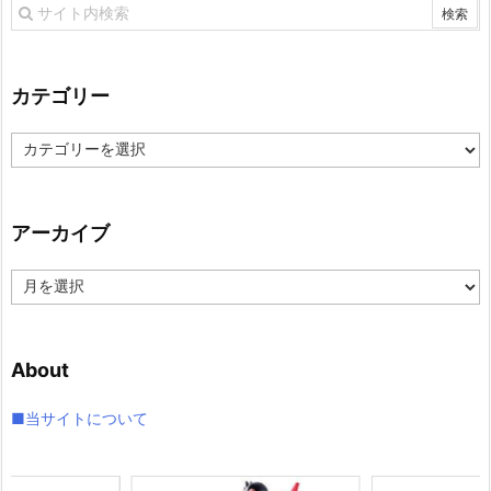
カテゴリー
カ
テ
ゴ
リ
アーカイブ
ー
ア
ー
カ
イ
About
ブ
■当サイトについて