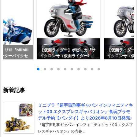
12『bilibili
【仮面ライダー】ポピニカ『サ
【仮面ライダー
ルモーターバイクセ
イクロン号（仮面ライダー1
イクロン号（仮
スリップストリー
号）』復刻玩具予約【バンダ
号）』復刻玩具
動フィギュア予約
イ】より2027年1月発売予定♪
イ】より2026年
スター】より20
予定♪
新着記事
ミニプラ『超宇宙刑事ギャバン インフィニティキ
ット03 エクスプレスギャバリオン』食玩プラモ
デル予約【バンダイ】より2026年8月10日発売♪
『超宇宙刑事ギャバン インフィニティキット03 エクスプ
レスギャバリオン』の内容 ...