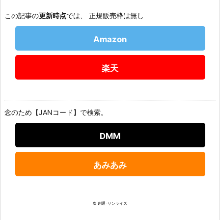
この記事の
更新時点
では、 正規販売枠は無し
Amazon
楽天
念のため【JANコード】で検索。
DMM
あみあみ
© 創通･サンライズ