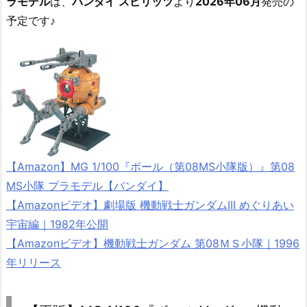
ラモデル
は、
バンダイ スピリッツ
より
2026年06月
発売の
予定です♪
【Amazon】MG 1/100『ボール（第08MS小隊版）』第08
MS小隊 プラモデル【バンダイ】
【Amazonビデオ】劇場版 機動戦士ガンダムIII めぐりあい
宇宙編｜1982年公開
【Amazonビデオ】機動戦士ガンダム 第08ＭＳ小隊｜1996
年リリース