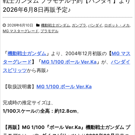
戦士ガンダム プラモデル予約【バンダイ】より
2026年6月8日再販予定♪
2026年6月10日
機動戦士ガンダム
,
ガンプラ
,
バンダイ
,
ロボット・メカ
,
MG マスターグレード
,
プラモデル
「
機動戦士ガンダム
」
より、2004年12月初販の
【
MG マス
ターグレード
】
「
MG 1/100 ボール Ver.Ka
」
が、
バンダイ
スピリッツ
から再販♪
【取扱説明書】
MG 1/100 ボール Ver.Ka
完成時の推定サイズは、
1/100スケール
の
全高：約12.8cm
。
【再販】MG 1/100『ボール Ver.Ka』機動戦士ガンダム プ