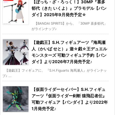
【ぼっち・ざ・ろっく！】30MP『喜多
郁代（きた いくよ）』プラモデル【バン
ダイ】2025年9月発売予定☆
【BANDAI SPIRITS】から、 「30MP 喜多郁代」
がラインナップ♪
【遊戯王】S.H.フィギュアーツ『海馬瀬
人（かいば せと）』遊☆戯☆王デュエル
モンスターズ 可動フィギュア予約【バン
ダイ】より2026年7月発売予定♪
【遊戯王】フィギュアに、 『S.H.Figuarts 海馬瀬人』がラインナッ
プ♪ ...
【仮面ライダーセイバー】S.H.フィギュ
アーツ『仮面ライダー剣斬 猿飛忍者伝』
可動フィギュア【バンダイ】より2022年
1月発売予定♪