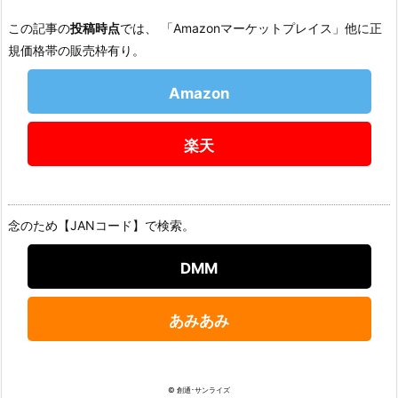
この記事の
投稿時点
では、 「Amazonマーケットプレイス」他に正
規価格帯の販売枠有り。
Amazon
楽天
念のため【JANコード】で検索。
DMM
あみあみ
© 創通･サンライズ