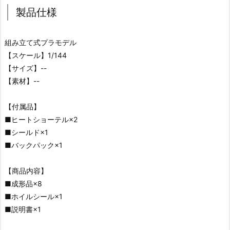
製品仕様
組み立て式プラモデル
【スケール】1/144
【サイズ】--
【素材】--
【付属品】
■ヒートショーテル×2
■シールド×1
■バックパック×1
【商品内容】
■成形品×8
■ホイルシール×1
■説明書×1