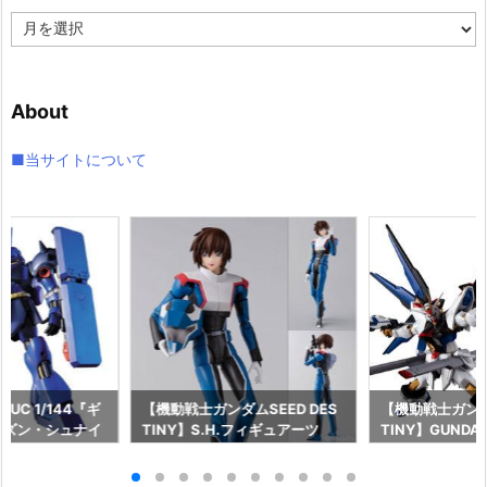
ア
ー
カ
イ
About
ブ
■当サイトについて
UC 1/144『ギ
【機動戦士ガンダムSEED DES
【機動戦士ガンダム
レズン・シュナイ
TINY】S.H.フィギュアーツ
TINY】GUNDAM
』機動戦士ガンダ
『キラ・ヤマト（オーブ連合首
『STRIKE FRE
ア プラモデル予
長国パイロットスーツVer.）』
M RENEWAL