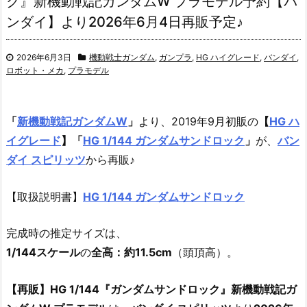
ク』新機動戦記ガンダムW プラモデル予約【バ
ンダイ】より2026年6月4日再販予定♪
2026年6月3日
機動戦士ガンダム
,
ガンプラ
,
HG ハイグレード
,
バンダイ
,
ロボット・メカ
,
プラモデル
「
新機動戦記ガンダムW
」
より、2019年9月初販の
【
HG ハ
イグレード
】
「
HG 1/144 ガンダムサンドロック
」
が、
バン
ダイ スピリッツ
から再販♪
【取扱説明書】
HG 1/144 ガンダムサンドロック
完成時の推定サイズは、
1/144スケール
の
全高：約11.5cm
（頭頂高）。
【再販】HG 1/144『ガンダムサンドロック』新機動戦記ガ