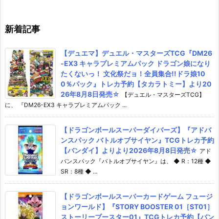
026年7月30
可動フィギュア予約【バンダ
ーダムガンダム
イ】より2026年12月発売予定♪
ア予約【バンダイ
年12月発売予定
新着記事
【デュエマ】デュエル・マスターズTCG『DM26
-EX3 キャラプレミアムパック ドラゴン娘になり
たくないっ！ 文化祭だョ！全員集合!!ドラ娘10
0％パック』トレカ予約【タカラトミー】より20
26年8月8日発売☆
【デュエル・マスターズTCG】
に、 『DM26-EX3 キャラプレミアムパック ...
【ドラゴンボールスーパーダイバーズ】『アドバ
ンスパック バトルオブサイヤン』TCGトレカ予約
【バンダイ】よりより2026年8月8日発売☆
アド
バンスパック『バトルオブサイヤン』は、 ◆ R：12種 ◆
SR：8種 ◆ ...
【ドラゴンボールスーパーカードゲーム フュージ
ョンワールド】『STORY BOOSTER 01［ST01］
ストーリーブースター01』TCGトレカ予約【バン