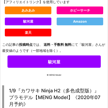
【アフィリエイトリンク】を使用しています
あみあみ
ホビーサーチ
駿河屋
Amazon
楽天
この記事の
投稿時点
では、
送料・手数料 無料
にて「駿河屋」さんが
最安値のようです（一部地域を除く）。
駿河屋
© MENG Model
1/9『カワサキ Ninja H2（多色成型版）』
プラモデル【MENG Model】《2020年07
月予約》