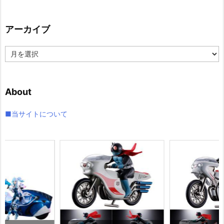
ゴ
リ
アーカイブ
ー
ア
ー
カ
イ
About
ブ
■当サイトについて