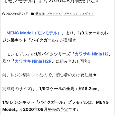
【モンモデル】より2020年8月発売予定♪
2020年6月24日
乗り物
,
プラモデル
,
プラキットフィギュア
「
MENG Model（モンモデル）
」
より、
1/9スケール
の
レ
ジン製キット「バイクガール」
が登場☆
「モンモデル」の
1/9バイクシリーズ『
カワサキ Ninja H2
』
及び
『
カワサキ Ninja H2R
』
に組み合わせ可能♪
尚、レジン製キットなので、初心者の方は要注意★
完成時のサイズは、
1/9スケール
の
全高：約16.2cm
。
1/9 レジンキット『バイクガール』プラモデル
は、
MENG
Model
より
2020年08月
発売の予定です♪