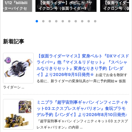
12『bilibili
【仮面ライダー】ポピニカ『サ
【仮面ライダー
ルモーターバイクセ
イクロン号（仮面ライダー1
イクロン号（仮
スリップストリー
号）』復刻玩具予約【バンダ
号）』復刻玩具
動フィギュア予約
イ】より2027年1月発売予定♪
イ】より2026年
スター】より20
予定♪
新着記事
【仮面ライダーマイス】変身ベルト『DXマイスド
ライバー』他『マイス＆リドセット』『スペシャ
ルなりきりセット』変身なりきり予約【バンダ
イ】より2026年9月5日発売☆
お盆でお金を散財す
る前に、新ライダーの変身玩具が一斉に予約開始ｗ 仮面
ライダーシ ...
ミニプラ『超宇宙刑事ギャバン インフィニティキ
ット03 エクスプレスギャバリオン』食玩プラモ
デル予約【バンダイ】より2026年8月10日発売♪
『超宇宙刑事ギャバン インフィニティキット03 エクスプ
レスギャバリオン』の内容 ...