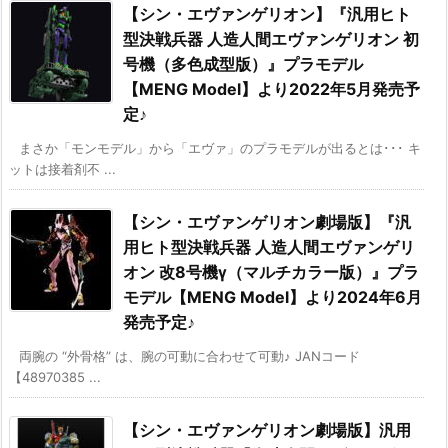
【シン・エヴァンゲリオン】『汎用ヒト
型決戦兵器 人造人間エヴァンゲリオン 初
号機（多色成型版）』プラモデル
【MENG Model】より2022年5月発売予
定♪
まさか「モンモデル」から「エヴァ」のプラモデルが出るとは･･･ キ
ットは接着剤不 ...
【シン・エヴァンゲリオン劇場版】『汎
用ヒト型決戦兵器 人造人間エヴァンゲリ
オン 改8号機γ（マルチカラー版）』プラ
モデル【MENG Model】より2024年6月
発売予定♪
両腕の “外骨格” は、腕の可動に合わせて可動♪ JANコード
【48970385 ...
【シン・エヴァンゲリオン劇場版】汎用