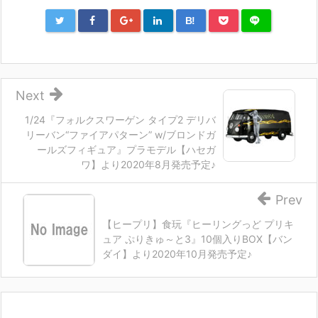
B!
Next
1/24『フォルクスワーゲン タイプ2 デリバ
リーバン“ファイアパターン” w/ブロンドガ
ールズフィギュア』プラモデル【ハセガ
ワ】より2020年8月発売予定♪
Prev
【ヒープリ】食玩『ヒーリングっど プリキ
ュア ぷりきゅ～と3』10個入りBOX【バン
ダイ】より2020年10月発売予定♪