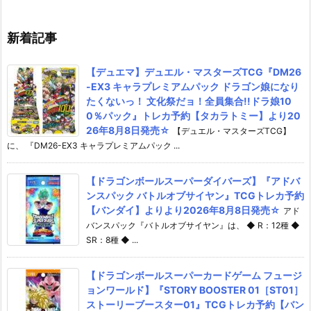
予定♪
新着記事
【デュエマ】デュエル・マスターズTCG『DM26
-EX3 キャラプレミアムパック ドラゴン娘になり
たくないっ！ 文化祭だョ！全員集合!!ドラ娘10
0％パック』トレカ予約【タカラトミー】より20
26年8月8日発売☆
【デュエル・マスターズTCG】
に、 『DM26-EX3 キャラプレミアムパック ...
【ドラゴンボールスーパーダイバーズ】『アドバ
ンスパック バトルオブサイヤン』TCGトレカ予約
【バンダイ】よりより2026年8月8日発売☆
アド
バンスパック『バトルオブサイヤン』は、 ◆ R：12種 ◆
SR：8種 ◆ ...
【ドラゴンボールスーパーカードゲーム フュージ
ョンワールド】『STORY BOOSTER 01［ST01］
ストーリーブースター01』TCGトレカ予約【バン