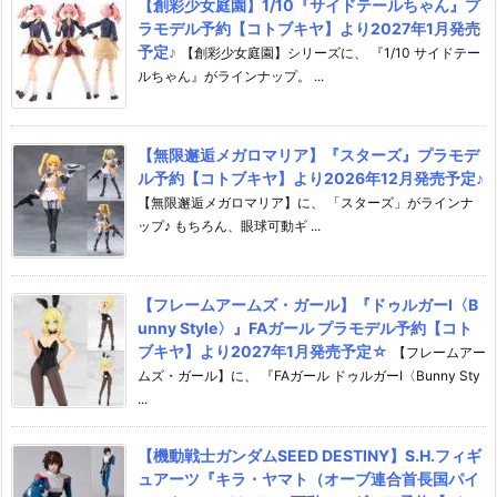
【創彩少女庭園】1/10『サイドテールちゃん』プ
ラモデル予約【コトブキヤ】より2027年1月発売
予定♪
【創彩少女庭園】シリーズに、 『1/10 サイドテー
ルちゃん』がラインナップ。 ...
【無限邂逅メガロマリア】『スターズ』プラモデ
ル予約【コトブキヤ】より2026年12月発売予定♪
【無限邂逅メガロマリア】に、 「スターズ」がラインナ
ップ♪ もちろん、眼球可動ギ ...
【フレームアームズ・ガール】『ドゥルガーI〈B
unny Style〉』FAガール プラモデル予約【コト
ブキヤ】より2027年1月発売予定☆
【フレームアー
ムズ・ガール】に、 『FAガール ドゥルガーI〈Bunny Sty
...
【機動戦士ガンダムSEED DESTINY】S.H.フィギ
ュアーツ『キラ・ヤマト（オーブ連合首長国パイ