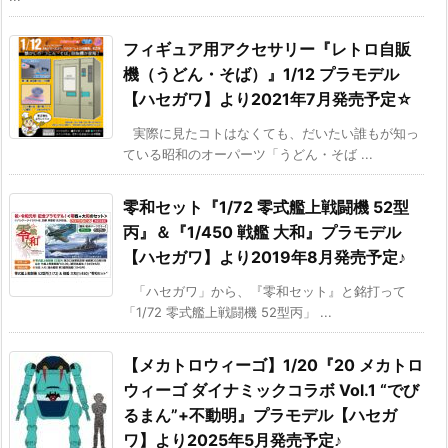
フィギュア用アクセサリー『レトロ自販
機（うどん・そば）』1/12 プラモデル
【ハセガワ】より2021年7月発売予定☆
実際に見たコトはなくても、だいたい誰もが知っ
ている昭和のオーパーツ「うどん・そば ...
零和セット『1/72 零式艦上戦闘機 52型
丙』＆『1/450 戦艦 大和』プラモデル
【ハセガワ】より2019年8月発売予定♪
「ハセガワ」から、『零和セット』と銘打って
「1/72 零式艦上戦闘機 52型丙」 ...
【メカトロウィーゴ】1/20『20 メカトロ
ウィーゴ ダイナミックコラボ Vol.1 “でび
るまん”+不動明』プラモデル【ハセガ
ワ】より2025年5月発売予定♪