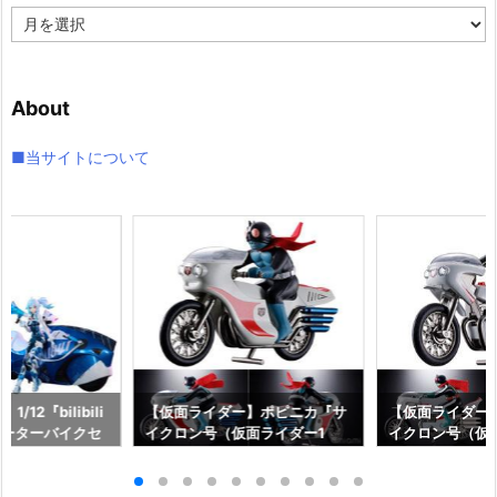
ア
ー
カ
イ
About
ブ
■当サイトについて
12『bilibili
【仮面ライダー】ポピニカ『サ
【仮面ライダー
ルモーターバイクセ
イクロン号（仮面ライダー1
イクロン号（仮
スリップストリー
号）』復刻玩具予約【バンダ
号）』復刻玩具
動フィギュア予約
イ】より2027年1月発売予定♪
イ】より2026年
スター】より20