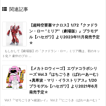
関連記事
【超時空要塞マクロス】1/72『クァドラ
ン・ロー “ミリア”（劇場版）』プラモデ
ル【ハセガワ】より2023年11月発売予定
☆
もしかして【劇場版】の「クァドラン・ロー」ミリア機は、初のキッ
ト化？ 劇中のプロ ...
【メカトロウィーゴ】エヴァコラボシリ
ーズ Vol.3『はちごうき（ぱわーあーむ）
+真希波・マリ・イラストリアス』1/20
プラモデル【ハセガワ】より2021年6月
発売予定☆
Vol.1『“ぜろごうき”+綾波レイ』 Vol.2『“にごうき（ぱわーあーむ）”
...