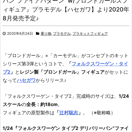
バン“ファイアパターン” w/ブロンドガールズフ
ィギュア』プラモデル【ハセガワ】より2020年
8月発売予定♪
2020年6月24日
乗り物
,
プラモデル
,
プラキットフィギュア
「ブロンドガール」×「カーモデル」がコンセプトのキット
シリーズ第3弾というコトで、
「
フォルクスワーゲン・タイ
プ2
」
と
レジン製「ブロンドガール」フィギュア
がセットに
なって
ハセガワ
からリリース♪
「フォルクスワーゲン・タイプ2」完成時のサイズは、
1/24
スケール
の
全長：約18cm
。
フィギュアの原型製作は
「
辻村聡志
」
。 （※敬称略）
1/24『フォルクスワーゲン タイプ2 デリバリーバン“ファイ