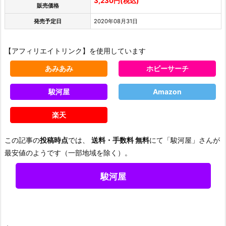
3,230円(税込)
販売価格
発売予定日
2020年08月31日
【アフィリエイトリンク】を使用しています
あみあみ
ホビーサーチ
駿河屋
Amazon
楽天
この記事の
投稿時点
では、
送料・手数料 無料
にて「駿河屋」さんが
最安値のようです（一部地域を除く）。
駿河屋