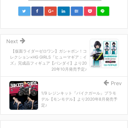
B!
Next
【仮面ライダーゼロワン】ガシャポン！コ
レクション×HG GIRLS『ヒューマギア：イ
ズ』完成品フィギュア【バンダイ】より20
20年10月発売予定♪
Prev
1/9 レジンキット『バイクガール』プラモ
デル【モンモデル】より2020年8月発売予
定♪