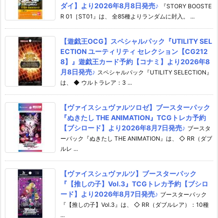
ダイ】より2026年8月8日発売♪
『STORY BOOSTE
R 01［ST01』は、 全85種よりランダムに封入。 ...
【遊戯王OCG】スペシャルパック『UTILITY SEL
ECTION ユーティリティ セレクション【CG212
8】』遊戯王カード予約【コナミ】より2026年8
月8日発売♪
スペシャルパック『UTILITY SELECTION』
は、 ◆ ウルトラレア：3 ...
【ヴァイスシュヴァルツロゼ】ブースターパック
『ぬきたし THE ANIMATION』TCGトレカ予約
【ブシロード】より2026年8月7日発売♪
ブースタ
ーパック『ぬきたし THE ANIMATION』は、 ◇ RR（ダブ
ルレ ...
【ヴァイスシュヴァルツ】ブースターパック
『【推しの子】Vol.3』TCGトレカ予約【ブシロ
ード】より2026年8月7日発売♪
ブースターパック
『【推しの子】Vol.3』は、 ◇ RR（ダブルレア）：10種
...