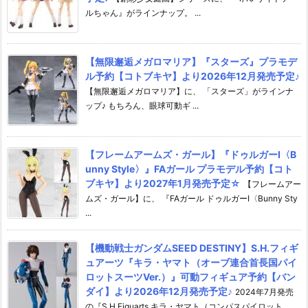
ルちゃん』がラインナップ。 ...
【無限邂逅メガロマリア】『スターズ』プラモデ
ル予約【コトブキヤ】より2026年12月発売予定♪
【無限邂逅メガロマリア】に、 「スターズ」がラインナ
ップ♪ もちろん、眼球可動ギ ...
【フレームアームズ・ガール】『ドゥルガーI〈B
unny Style〉』FAガール プラモデル予約【コト
ブキヤ】より2027年1月発売予定☆
【フレームアー
ムズ・ガール】に、 『FAガール ドゥルガーI〈Bunny Sty
...
【機動戦士ガンダムSEED DESTINY】S.H.フィギ
ュアーツ『キラ・ヤマト（オーブ連合首長国パイ
ロットスーツVer.）』可動フィギュア予約【バン
ダイ】より2026年12月発売予定♪
2024年7月発売
の『S.H.Figuarts キラ・ヤマト（コンパスパイロット ...