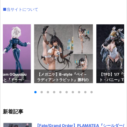
■当サイトについて
am GQuuuuu
【メガニケ】B-style『ベイ –
【TFD】1/7『
aらいと『ドゥー・
ラディアントラビット』勝利の
ト・バニー』The F
ロットスーツVe
女神：NIKKE 1/4 フィギュア予
dant 完成品フ
ア予約【メガハウ
約【フリーイング】より2026
【マックスファ
6年7月発売予定♪
年12月発売予定☆
2027年7月発
新着記事
【Fate/Grand Order】PLAMATEA『シールダー/