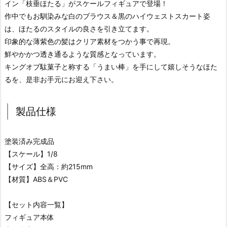
イン「枝垂ほたる」がスケールフィギュアで登場！
作中でもお馴染みな白のブラウス＆黒のハイウェストスカート姿
は、ほたるのスタイルの良さを引き立てます。
印象的な薄紫色の髪はクリア素材をつかう事で再現。
鮮やかかつ透き通るような質感となっています。
キングオブ駄菓子と称する「うまい棒」を手にして嬉しそうなほた
るを、是非お手元にお迎え下さい。
製品仕様
塗装済み完成品
【スケール】1/8
【サイズ】全高：約215mm
【材質】ABS＆PVC
【セット内容一覧】
フィギュア本体