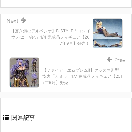
Next
【蒼き鋼のアルペジオ】B-STYLE「コンゴ
ウ バニーVer.」1/4 完成品フィギュア【20
17年9月】発売！
Prev
【ファイアーエムブレムif】グッスマ造型
協力「カミラ」1/7 完成品フィギュア【201
7年9月】発売！
関連記事