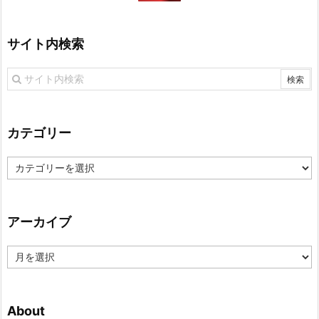
サイト内検索
カテゴリー
カ
テ
ゴ
リ
アーカイブ
ー
ア
ー
カ
イ
About
ブ