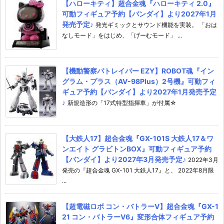
【ハローキティ】超合金魂『ハローキティ 2.0』
可動フィギュア予約【バンダイ】より2027年1月
発売予定♪
発光ギミックとサウンド機能を実装。 「おは
なしモード」をはじめ、「げーむモード」 ...
【機動警察パトレイバー EZY】ROBOT魂『イン
グラム・プラス（AV-98Plus）2号機』可動フィ
ギュア予約【バンダイ】より2027年1月発売予定
♪
新規造形の「17式特型指揮車」が付属☆
【大鉄人17】超合金魂『GX-101S 大鉄人17＆ワ
ンエイト グラビトンBOX』可動フィギュア予約
【バンダイ】より2027年3月発売予定♪
2022年3月
発売の『超合金魂 GX-101 大鉄人17』と、 2022年8月限
...
【超電磁ロボ コン・バトラーV】超合金魂『GX-1
21 コン・バトラーV6』変形合体フィギュア予約