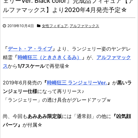
ェリーVer. Black color』完成品フィギュア【ア
ルファマックス】より2020年4月発売予定☆
2019年10月4日
女性フィギュア
,
アルファマックス
「
デート・ア・ライブ
」
より、
ランジェリー姿のヤンデレ
精霊
「
時崎狂三（ときさきくるみ）
」
が、
アルファマック
ス
から
1/7スケール
で再登場☆
2019年6月発売の
『
時崎狂三 ランジェリーVer.
』
が
黒いラ
ンジェリー仕様
になって再リリース♪
「ランジェリー」の透け具合がグレードアップｗ
尚、今回も
あみあみ限定版
には「通常顔」の他に
『凶気顔
パーツ』
が付属☆