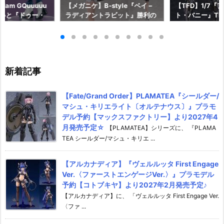
am GQuuuuu
【メガニケ】B-style『ベイ –
【TFD】1/7『
aらいと『ドゥー・
ラディアントラビット』勝利の
ト・バニー』The F
ロットスーツVe
女神：NIKKE 1/4 フィギュア予
dant 完成品フ
ア予約【メガハウ
約【フリーイング】より2026
【マックスファ
6年7月発売予定♪
年12月発売予定☆
2027年7月発
新着記事
【Fate/Grand Order】PLAMATEA『シールダー/
マシュ・キリエライト〔オルテナウス〕』プラモ
デル予約【マックスファクトリー】より2027年4
月発売予定☆
【PLAMATEA】シリーズに、 『PLAMA
TEA シールダー/マシュ・キリエ ...
【アルカナディア】『ヴェルルッタ First Engage
Ver.〈ファーストエンゲージVer.〉』プラモデル
予約【コトブキヤ】より2027年2月発売予定♪
【アルカナディア】に、 「ヴェルルッタ First Engage Ver.
〈ファ ...