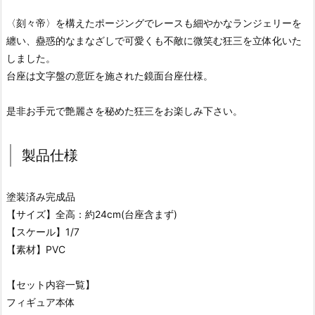
〈刻々帝〉を構えたポージングでレースも細やかなランジェリーを
纏い、蠱惑的なまなざしで可愛くも不敵に微笑む狂三を立体化いた
しました。
台座は文字盤の意匠を施された鏡面台座仕様。
是非お手元で艶麗さを秘めた狂三をお楽しみ下さい。
製品仕様
塗装済み完成品
【サイズ】全高：約24cm(台座含まず)
【スケール】1/7
【素材】PVC
【セット内容一覧】
フィギュア本体