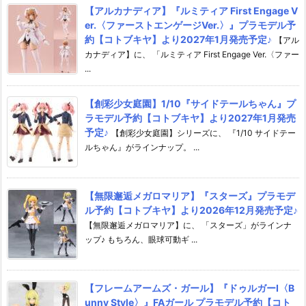
【アルカナディア】『ルミティア First Engage V
er.〈ファーストエンゲージVer.〉』プラモデル予
約【コトブキヤ】より2027年1月発売予定♪
【アル
カナディア】に、 「ルミティア First Engage Ver.〈ファー
...
【創彩少女庭園】1/10『サイドテールちゃん』プ
ラモデル予約【コトブキヤ】より2027年1月発売
予定♪
【創彩少女庭園】シリーズに、 『1/10 サイドテー
ルちゃん』がラインナップ。 ...
【無限邂逅メガロマリア】『スターズ』プラモデ
ル予約【コトブキヤ】より2026年12月発売予定♪
【無限邂逅メガロマリア】に、 「スターズ」がラインナ
ップ♪ もちろん、眼球可動ギ ...
【フレームアームズ・ガール】『ドゥルガーI〈B
unny Style〉』FAガール プラモデル予約【コト