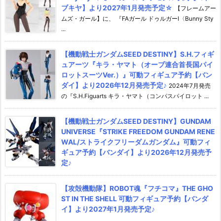
ブキヤ】より2027年1月発売予定☆
【フレームアー
ムズ・ガール】に、 『FAガール ドゥルガーI〈Bunny Sty
...
【機動戦士ガンダムSEED DESTINY】S.H.フィギ
ュアーツ『キラ・ヤマト（オーブ連合首長国パイ
ロットスーツVer.）』可動フィギュア予約【バン
ダイ】より2026年12月発売予定♪
2024年7月発売
の『S.H.Figuarts キラ・ヤマト（コンパスパイロット ...
【機動戦士ガンダムSEED DESTINY】GUNDAM
UNIVERSE『STRIKE FREEDOM GUNDAM RENE
WAL/ストライクフリーダムガンダム』可動フィ
ギュア予約【バンダイ】より2026年12月発売予
定♪
【攻殻機動隊】ROBOT魂『フチコマ』THE GHO
ST IN THE SHELL 可動フィギュア予約【バンダ
イ】より2027年1月発売予定♪