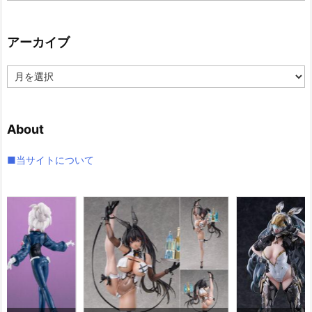
ゴ
リ
アーカイブ
ー
ア
ー
カ
イ
About
ブ
■当サイトについて