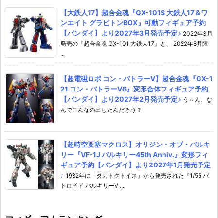
【大鉄人17】超合金魂『GX-101S 大鉄人17＆ワ
ンエイト グラビトンBOX』可動フィギュア予約
【バンダイ】より2027年3月発売予定♪
2022年3月
発売の『超合金魂 GX-101 大鉄人17』と、 2022年8月限
...
【超電磁ロボ コン・バトラーV】超合金魂『GX-1
21 コン・バトラーV6』変形合体フィギュア予約
【バンダイ】より2027年2月発売予定♪
う～ん、な
んでこんなの出したんだろう？
【超時空要塞マクロス】オリジン・オブ・バルキ
リー『VF-1J バルキリー45th Anniv.』変形フィ
ギュア予約【バンダイ】より2027年1月発売予定
♪
1982年に「タカトクトイス」から発売された『1/55 バ
トロイド バルキリーV ...