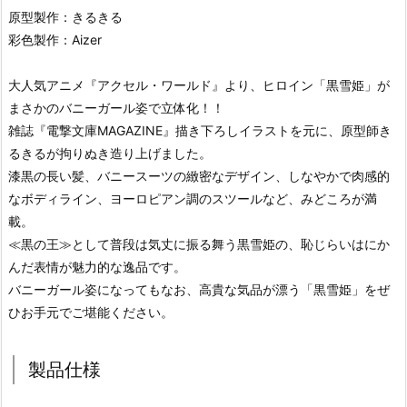
原型製作：きるきる
彩色製作：Aizer
大人気アニメ『アクセル・ワールド』より、ヒロイン「黒雪姫」が
まさかのバニーガール姿で立体化！！
雑誌『電撃文庫MAGAZINE』描き下ろしイラストを元に、原型師き
るきるが拘りぬき造り上げました。
漆黒の長い髪、バニースーツの緻密なデザイン、しなやかで肉感的
なボディライン、ヨーロピアン調のスツールなど、みどころが満
載。
≪黒の王≫として普段は気丈に振る舞う黒雪姫の、恥じらいはにか
んだ表情が魅力的な逸品です。
バニーガール姿になってもなお、高貴な気品が漂う「黒雪姫」をぜ
ひお手元でご堪能ください。
製品仕様