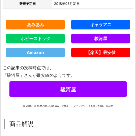
発売予定日
2018年03月31日
あみあみ
キャラアニ
ホビーストック
駿河屋
Amazon
【楽天】最安値
この記事の投稿時点では、
「駿河屋」さんが最安値のようです。
駿河屋
© 2015 川原 礫／KADOKAWA アスキー・メディアワークス刊／AWIB Project
商品解説