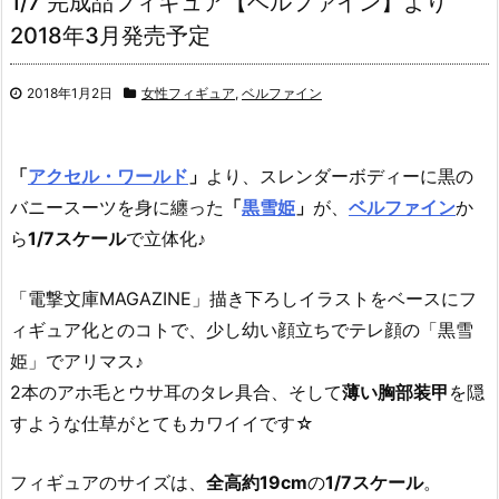
1/7 完成品フィギュア【ベルファイン】より
2018年3月発売予定
2018年1月2日
女性フィギュア
,
ベルファイン
「
アクセル・ワールド
」
より、スレンダーボディーに黒の
バニースーツを身に纏った
「
黒雪姫
」
が、
ベルファイン
か
ら
1/7スケール
で立体化♪
「電撃文庫MAGAZINE」描き下ろしイラストをベースにフ
ィギュア化とのコトで、少し幼い顔立ちでテレ顔の「黒雪
姫」でアリマス♪
2本のアホ毛とウサ耳のタレ具合、そして
薄い胸部装甲
を隠
すような仕草がとてもカワイイです☆
フィギュアのサイズは、
全高約19cm
の
1/7スケール
。