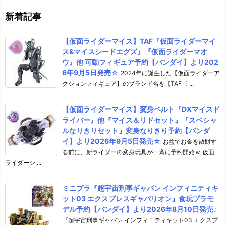
新着記事
【仮面ライダーマイス】TAF『仮面ライダーマイ
ス&マイスシードエグズ』『仮面ライダーマオ
ウ』他 可動フィギュア予約【バンダイ】より202
6年9月5日発売☆
2024年に誕生した【仮面ライダーア
クションフィギュア】のブランド名を【TAF〈 ...
【仮面ライダーマイス】変身ベルト『DXマイスド
ライバー』他『マイス＆リドセット』『スペシャ
ルなりきりセット』変身なりきり予約【バンダ
イ】より2026年9月5日発売☆
お盆でお金を散財す
る前に、新ライダーの変身玩具が一斉に予約開始ｗ 仮面
ライダーシ ...
ミニプラ『超宇宙刑事ギャバン インフィニティキ
ット03 エクスプレスギャバリオン』食玩プラモ
デル予約【バンダイ】より2026年8月10日発売♪
『超宇宙刑事ギャバン インフィニティキット03 エクスプ