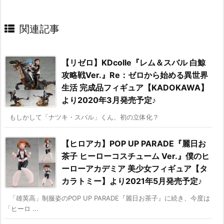
関連記事
【リゼロ】KDcolle『レム＆スバル 白鯨
攻略戦Ver.』Re：ゼロから始める異世界
生活 完成品フィギュア【KADOKAWA】
より2020年3月発売予定♪
もしかして「ナツキ・スバル」くん、初の立体化？
【ヒロアカ】POP UP PARADE『麗日お
茶子 ヒーローコスチューム Ver.』僕のヒ
ーローアカデミア 美少女フィギュア【タ
カラトミー】より2021年5月発売予定♪
「雄英高」制服姿のPOP UP PARADE『麗日お茶子』に続き、今度は
「ヒーロ ...