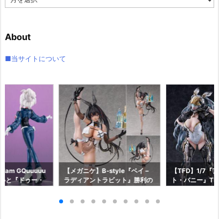
ー
カ
イ
About
ブ
■当サイトについて
am GQuuuuu
【メガニケ】B-style『ベイ –
【TFD】1/7『
aらいと『ドゥー・
ラディアントラビット』勝利の
ト・バニー』The F
ロットスーツVe
女神：NIKKE 1/4 フィギュア予
dant 完成品フ
ア予約【メガハウ
約【フリーイング】より2026
【マックスファ
6年7月発売予定♪
年12月発売予定☆
2027年7月発