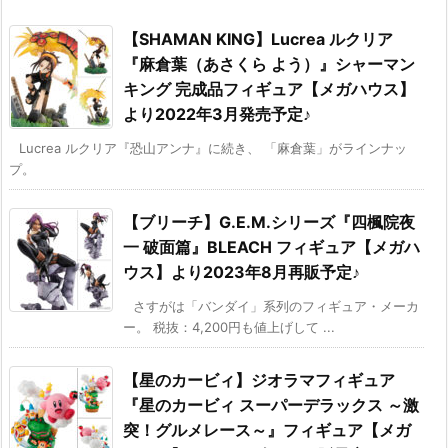
【SHAMAN KING】Lucrea ルクリア
『麻倉葉（あさくら よう）』シャーマン
キング 完成品フィギュア【メガハウス】
より2022年3月発売予定♪
Lucrea ルクリア『恐山アンナ』に続き、 「麻倉葉」がラインナッ
プ。
【ブリーチ】G.E.M.シリーズ『四楓院夜
一 破面篇』BLEACH フィギュア【メガハ
ウス】より2023年8月再販予定♪
さすがは「バンダイ」系列のフィギュア・メーカ
ー。 税抜：4,200円も値上げして ...
【星のカービィ】ジオラマフィギュア
『星のカービィ スーパーデラックス ～激
突！グルメレース～』フィギュア【メガ