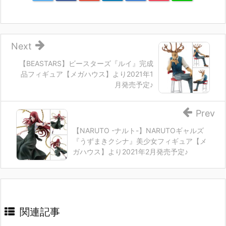
Next
【BEASTARS】ビースターズ『ルイ』完成
品フィギュア【メガハウス】より2021年1
月発売予定♪
Prev
【NARUTO -ナルト-】NARUTOギャルズ
『うずまきクシナ』美少女フィギュア【メ
ガハウス】より2021年2月発売予定♪
関連記事