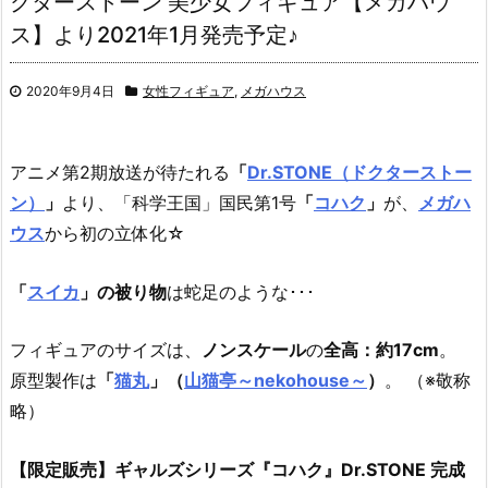
クターストーン 美少女フィギュア【メガハウ
ス】より2021年1月発売予定♪
2020年9月4日
女性フィギュア
,
メガハウス
アニメ第2期放送が待たれる
「
Dr.STONE（ドクターストー
ン）
」
より、
「科学王国」国民第1号
「
コハク
」
が、
メガハ
ウス
から初の立体化☆
「
スイカ
」の被り物
は蛇足のような･･･
フィギュアのサイズは、
ノンスケール
の
全高：約17cm
。
原型製作は
「
猫丸
」（
山猫亭～nekohouse～
）
。 （※敬称
略）
【限定販売】ギャルズシリーズ『コハク』Dr.STONE 完成