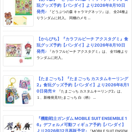
玩グッズ予約【バンダイ】より2026年8月10日
発売♪
『どうぶつの森 キャラマグネッツ』は、 全24種よ
りランダムに封入。 同梱のメモ ...
【からぴち】『カラフルピーチ アクスタグミ』食
玩グッズ予約【バンダイ】より2026年8月10日
発売♪
『カラフルピーチ アクスタグミ』は、 全15種より
ランダムに封入。
【たまごっち】『たまごっち カスタムキーリング
2』食玩グッズ予約【バンダイ】より2026年8月1
0日発売☆
『たまごっち カスタムキーリング2』は、
１、新種発見!!たまごっち 白（柄） ...
『機動戦士ガンダム MOBILE SUIT ENSEMBLE 1
6』デフォルメ可動フィギュア予約【バンダイ】
より2026年12月再販予定♪
『MOBILE SUIT ENSEM