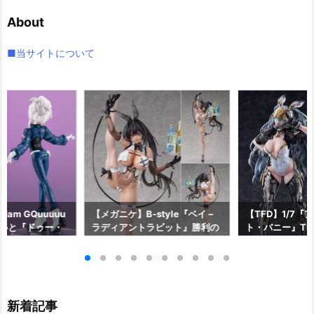
イ
About
ブ
■当サイトについて
am GQuuuuu
【メガニケ】B-style『ベイ –
【TFD】1/7『
aらいと『ドゥー・
ラディアントラビット』勝利の
ト・バニー』The F
ロットスーツVe
女神：NIKKE 1/4 フィギュア予
dant 完成品フ
ア予約【メガハウ
約【フリーイング】より2026
【マックスファ
6年7月発売予定♪
年12月発売予定☆
2027年7月発
新着記事