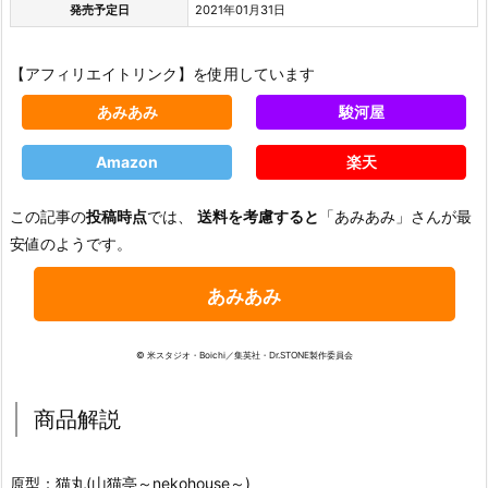
発売予定日
2021年01月31日
【アフィリエイトリンク】を使用しています
あみあみ
駿河屋
Amazon
楽天
この記事の
投稿時点
では、
送料を考慮すると
「あみあみ」さんが最
安値のようです。
あみあみ
© 米スタジオ・Boichi／集英社・Dr.STONE製作委員会
商品解説
原型：猫丸(山猫亭～nekohouse～)