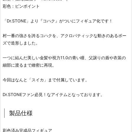
彩色：ピンポイント
「Dr.STONE」より『コハク』がついにフィギュア化です！
村一番の強さを誇るコハクを、アクロバティックな動きのあるポー
ズで造形しました。
一つに結んだ美しい金髪や視力11.0の青い瞳、父譲りの盾や衣装の
細部に渡るまで緻密に再現。
今回はなんと「スイカ」まで付属しています。
Dr.STONEファン必見！なアイテムとなっております。
製品仕様
彩色済み完成品フィギュア