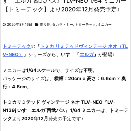
すゞエルガ 西武バス』TLV-NEO 1/64 ミニカー
【トミーテック】より2020年12月発売予定♪
2020年8月16日
乗り物
,
タカラトミー
,
トミーテック
,
ミニカー
トミーテック
の
「
トミカ リミテッドヴィンテージ ネオ（TL
V-NEO）
」
シリーズから、
いすゞ「
エルガ
」
が登場♪
ミニカーは
1/64スケール
で、サイズは不明。
パッケージのサイズは、
横幅：20cm
x
高さ：6.6cm
x
奥
行：4.6cm
。
トミカリミテッド ヴィンテージ ネオ TLV-NEO『LV-
N139j いすゞエルガ 西武バス』1/64 ミニカー
は、
トミーテ
ック
より
2020年12月
発売の予定です♪