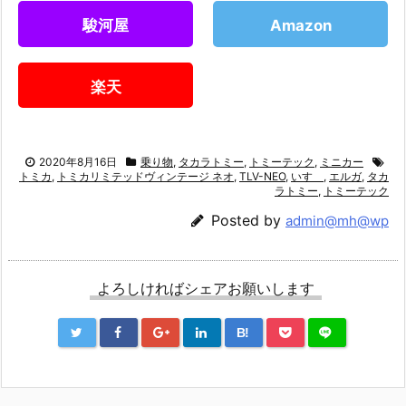
駿河屋
Amazon
楽天
2020年8月16日
乗り物
,
タカラトミー
,
トミーテック
,
ミニカー
トミカ
,
トミカリミテッドヴィンテージ ネオ
,
TLV-NEO
,
いすゞ
,
エルガ
,
タカ
ラトミー
,
トミーテック
Posted by
admin@mh@wp
よろしければシェアお願いします
B!