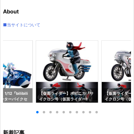
イ
About
ブ
■当サイトについて
12『bilibili
【仮面ライダー】ポピニカ『サ
【仮面ライダー
ルモーターバイクセ
イクロン号（仮面ライダー1
イクロン号（仮
スリップストリー
号）』復刻玩具予約【バンダ
号）』復刻玩具
動フィギュア予約
イ】より2027年1月発売予定♪
イ】より2026年
スター】より20
予定♪
新着記事