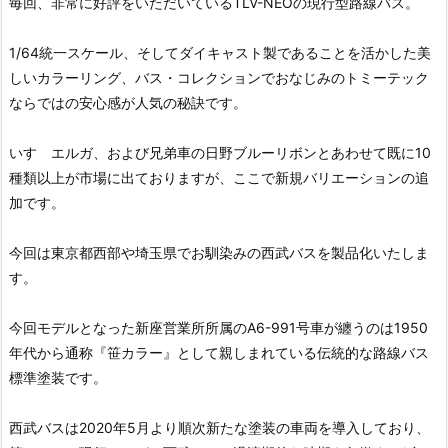
毎回、非常に好評をいただいているTLV-NEOの現行型路線バス。
1/64統一スケール、そしてダイキャスト製であることを活かした美
しいカラーリング、バス・コレクションでおなじみのトミーテック
ならではの安心感が人気の秘訣です。
いすゞエルガ、および兄弟車の日野ブルーリボンとあわせて既に10
種類以上が市場に出ておりますが、ここで新規バリエーションの追
加です。
今回は東京都西部や埼玉県でお馴染みの西武バスを製品化いたしま
す。
今回モデルとなった新座営業所所属のA6-991号車が纏うのは1950
年代から通称『笹カラー』として親しまれている伝統的な路線バス
標準塗装です。
西武バスは2020年5月より順次新たな塗装の車両を導入しており、