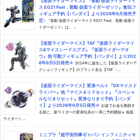
【仮面ライダーマイス】『装動 仮面ライダーマイ
ス EGZ1 Feat．装動 仮面ライダーゼッツ』食玩フ
ィギュア予約【バンダイ】より2026年9月発売予
定♪
『装動 仮面ライダーマイス EGZ1 Feat．装動 仮面ラ
イダーゼッツ』は、 ...
【仮面ライダーマイス】TAF『仮面ライダーマイ
ス&マイスシードエグズ』『仮面ライダーマオ
ウ』他 可動フィギュア予約【バンダイ】より202
6年9月5日発売☆
2024年に誕生した【仮面ライダーア
クションフィギュア】のブランド名を【TAF〈 ...
【仮面ライダーマイス】変身ベルト『DXマイスド
ライバー』他『マイス＆リドセット』『スペシャ
ルなりきりセット』変身なりきり予約【バンダ
イ】より2026年9月5日発売☆
お盆でお金を散財す
る前に、新ライダーの変身玩具が一斉に予約開始ｗ 仮面
ライダーシ ...
ミニプラ『超宇宙刑事ギャバン インフィニティキ