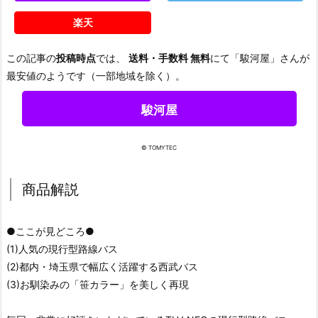
楽天
この記事の
投稿時点
では、
送料・手数料 無料
にて「駿河屋」さんが
最安値のようです（一部地域を除く）。
駿河屋
© TOMYTEC
商品解説
●ここが見どころ●
(1)人気の現行型路線バス
(2)都内・埼玉県で幅広く活躍する西武バス
(3)お馴染みの「笹カラー」を美しく再現