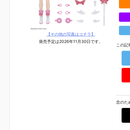
【その他の写真はコチラ】
発売予定は2026年11月30日です。
この記
念のた
【機動戦士ガ
【機動戦士ガ
【攻殻機動
【攻殻機動
ンダムSEED
ンダムSEED
隊】ROBOT
隊】S.H.フ
DESTINY】
DESTINY】G
魂『フチコ
ギュアーツ