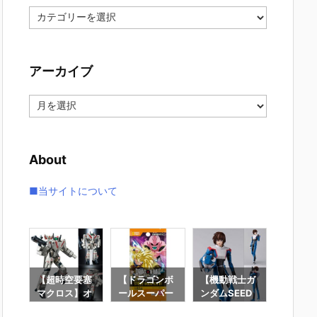
カ
テ
ゴ
リ
アーカイブ
ー
ア
ー
カ
イ
About
ブ
■当サイトについて
ロボ
【超時空要塞
【ドラゴンボ
【機動戦士ガ
【機動
トラ
マクロス】オ
ールスーパー
ンダムSEED
ンダムS
金
リジン・オ
カードゲーム
DESTINY】
DESTI