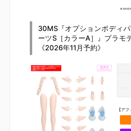
S.H.フィギュ
UNDAM UNI
マ』THE GH
『草薙素子
アーツ『キ
VERSE『ST
OST IN THE
THE GHOS
© BANDAI
ラ・ヤマト
RIKE FREED
SHELL 可動フ
IN THE SHE
（オーブ連合
OM GUNDA
ィギュア予約
L 可動フィギ
首長国パイロ
M RENEWA
【バンダイ】
ュア予約【
30MS『オプションボディ
ットスーツVe
L/ストライク
より2027年1
ンダイ】よ
r.）』可動フ
フリーダムガ
月発売予定♪
2027年1月
ーツS［カラーA］』プラモ
ィギュア予約
ンダム』可動
売予定♪
【バンダイ】
フィギュア予
《2026年11月予約》
より2026年1
約【バンダ
2月発売予定♪
イ】より202
6年12月発売
予定♪
【アフ