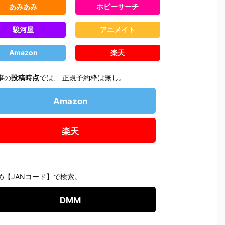
あみあみ
ホビーサーチ
駿河屋
アニメイト
Amazon
楽天
事の
投稿時点
では、 正規予約枠は無し。
Amazon
楽天
め【JANコード】で検索。
【ハローキテ
【機動警察パ
【大鉄人17】
【超電磁
DMM
ィ
ィ】超合金魂
トレイバー E
超合金魂『G
コン・バ
『ハローキテ
ZY】ROBOT
X-101S 大鉄
ーV】超合