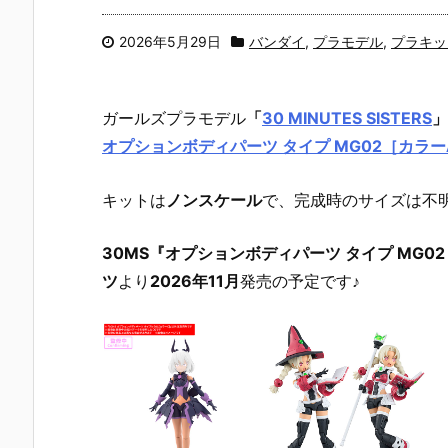
2026年5月29日
バンダイ
,
プラモデル
,
プラキッ
ガールズプラモデル
「
30 MINUTES SISTERS
」
オプションボディパーツ タイプ MG02［カラー
キットは
ノンスケール
で、完成時のサイズは不
30MS『オプションボディパーツ タイプ MG0
ツ
より
2026年11月
発売の予定です♪