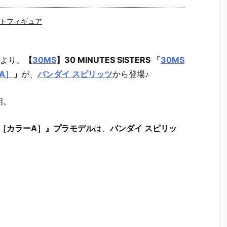
トフィギュア
より、
【
30MS
】30 MINUTES SISTERS
「
30MS
A］
」
が、
バンダイ スピリッツ
から登場♪
明。
2［カラーA］』プラモデル
は、
バンダイ スピリッ