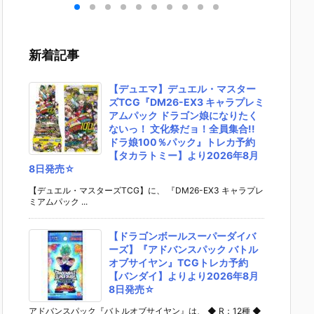
1
ブ・バルキリ
フュージョン
S.H.フィギュ
UNDAM 
トラ
ー『VF-1J バ
ワールド】
アーツ『キ
VERSE
形
ルキリー45th
『STORY BO
ラ・ヤマト
RIKE F
ギュ
Anniv.』変形
OSTER 01
（オーブ連合
OM GU
新着記事
バン
フィギュア予
［ST01］ス
首長国パイロ
M REN
20
約【バンダ
トーリーブー
ットスーツVe
L/スト
発売
イ】より202
スター01』T
r.）』可動フ
フリー
【デュエマ】デュエル・マスター
7年1月発売予
CGトレカ予
ィギュア予約
ンダム
ズTCG『DM26-EX3 キャラプレミ
定♪
約【バンダ
【バンダイ】
フィギ
アムパック ドラゴン娘になりたく
イ】より202
より2026年1
約【バ
ないっ！ 文化祭だョ！全員集合!!
6年8月8日発
2月発売予定♪
イ】より
ドラ娘100％パック』トレカ予約
売♪
6年12
【タカラトミー】より2026年8月
予定♪
8日発売☆
【デュエル・マスターズTCG】に、 『DM26-EX3 キャラプレ
ミアムパック ...
【ドラゴンボールスーパーダイバ
ーズ】『アドバンスパック バトル
オブサイヤン』TCGトレカ予約
【バンダイ】よりより2026年8月
8日発売☆
アドバンスパック『バトルオブサイヤン』は、 ◆ R：12種 ◆