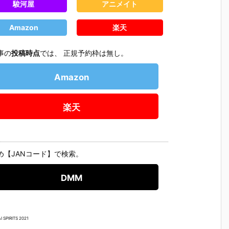
駿河屋
アニメイト
Amazon
楽天
事の
投稿時点
では、 正規予約枠は無し。
Amazon
楽天
め【JANコード】で検索。
DMM
 SPIRITS 2021