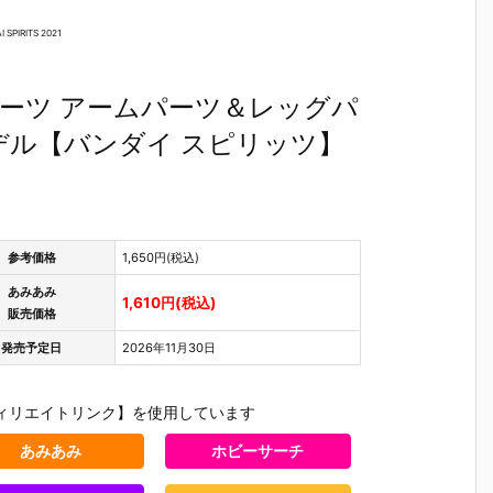
』
ィ 2.0』可動
魂『イングラ
人17＆ワンエ
魂『GX-12
T
フィギュア予
ム・プラス
イト グラビト
コン・バ
 SPIRITS 2021
L
約【バンダ
（AV-98Plu
ンBOX』可動
ーV6』変
イ】より202
s）2号機』可
フィギュア予
合体フィ
バ
7年1月発売予
動フィギュア
約【バンダ
ア予約【
パーツ アームパーツ＆レッグパ
り
定♪
予約【バンダ
イ】より202
ダイ】より
発
イ】より202
7年3月発売予
27年2月
デル【バンダイ スピリッツ】
7年1月発売予
定♪
予定♪
定♪
参考価格
1,650円(税込)
あみあみ
1,610円(税込)
販売価格
発売予定日
2026年11月30日
ィリエイトリンク】を使用しています
あみあみ
ホビーサーチ